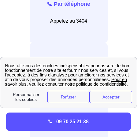
📞 Par téléphone
Appelez au 3404
💻 En ligne
Connectez-vous au site
internet EDF.
09 70 25 21 38
📲 Par application