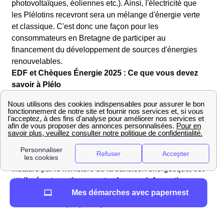
photovoltaïques, éoliennes etc.). Ainsi, l'électricité que
les Plélotins recevront sera un mélange d'énergie verte
et classique. C'est donc une façon pour les
consommateurs en Bretagne de participer au
financement du développement de sources d'énergies
renouvelables.
EDF et Chèques Énergie 2025 : Ce que vous devez
savoir à Plélo
Les chèques énergie seront envoyés cette année à
Plélo à partir de 25 avril 2024 pour tous les bénéficiaires
Plélotins.
Si vous y êtes éligible, vous pouvez utiliser le chèque
énergie pour le paiement de vos factures. Ce dispositif,
instauré par le ministère de la transition énergétique,
est
attribué automatiquement selon vos informations
fiscales, sans aucune démarche de votre part !
Vous
Mes démarches avec papernest
recevrez le chèque par la poste.