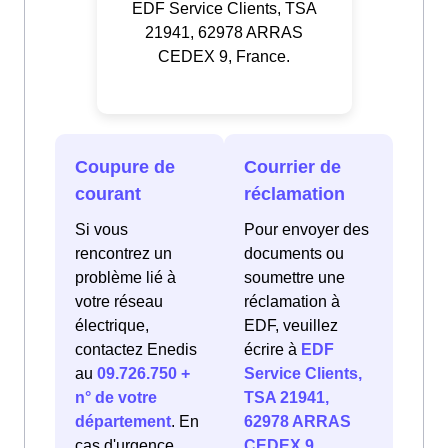
EDF Service Clients, TSA
21941, 62978 ARRAS
CEDEX 9, France.
Coupure de
Courrier de
courant
réclamation
Si vous
Pour envoyer des
rencontrez un
documents ou
problème lié à
soumettre une
votre réseau
réclamation à
électrique,
EDF, veuillez
contactez Enedis
écrire à
EDF
au
09.726.750 +
Service Clients,
n° de votre
TSA 21941,
département
. En
62978 ARRAS
cas d'urgence
CEDEX 9,