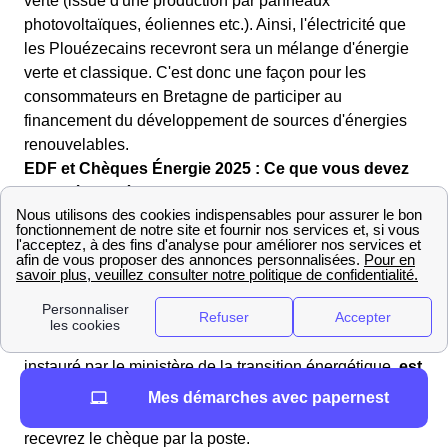
verte (issue d'une production par panneaux
photovoltaïques, éoliennes etc.). Ainsi, l'électricité que
les Plouézecains recevront sera un mélange d'énergie
verte et classique. C'est donc une façon pour les
consommateurs en Bretagne de participer au
financement du développement de sources d'énergies
renouvelables.
EDF et Chèques Énergie 2025 : Ce que vous devez
savoir à Plouézec
Les chèques énergie seront envoyés cette année à
Plouézec à partir de 25 avril 2024 pour tous les
bénéficiaires Plouézecains.
Si vous y êtes éligible, vous pouvez utiliser le chèque
énergie pour le paiement de vos factures. Ce dispositif,
instauré par le ministère de la transition énergétique,
est
attribué automatiquement selon vos informations
Mes démarches avec papernest
fiscales, sans aucune démarche de votre part !
Vous
recevrez le chèque par la poste.