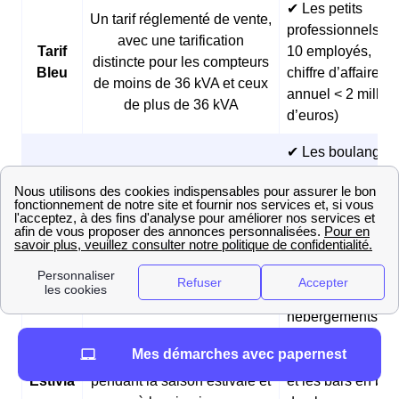
✔ Les petits
Un tarif réglementé de vente,
professionnels (<
avec une tarification
Tarif
10 employés,
distincte pour les compteurs
Bleu
chiffre d’affaires
de moins de 36 kVA et ceux
annuel < 2 millio
de plus de 36 kVA
d’euros)
✔ Les boulangeri
et les pâtisseries
Des prix fixes sur 3 ans et
Offre
✔ Les fermes
des tarifs réduits pendant les
Matina
✔ Les
heures creuses du matin
professionnels
matinaux
✔ Les
hébergements
Des prix fixes sur 3 ans et
touristiques
Mes démarches avec papernest
Offre
des tarifs plus avantageux
✔ Les restaurants
Estivia
pendant la saison estivale et
et les bars en bor