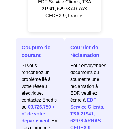
EDF Service Clients, TSA
21941, 62978 ARRAS
CEDEX 9, France.
Coupure de
Courrier de
courant
réclamation
Si vous
Pour envoyer des
rencontrez un
documents ou
problème lié à
soumettre une
votre réseau
réclamation à
électrique,
EDF, veuillez
contactez Enedis
écrire à
EDF
au
09.726.750 +
Service Clients,
n° de votre
TSA 21941,
département
. En
62978 ARRAS
cas d'urgence
CEDEX 9,