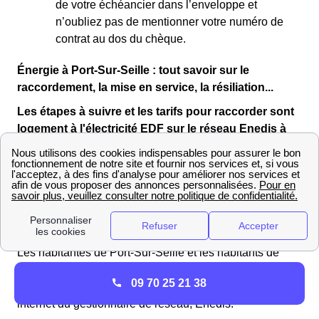
de votre échéancier dans l’enveloppe et
n’oubliez pas de mentionner votre numéro de
contrat au dos du chèque.
Énergie à Port-Sur-Seille : tout savoir sur le
raccordement, la mise en service, la résiliation...
Les étapes à suivre et les tarifs pour raccorder sont
logement à l'électricité EDF sur le réseau Enedis à
Port-Sur-Seille
Vous vous apprêtez à déménager dans un logement
neuf à Port-Sur-Seille ? Vous devrez alors déposer une
demande de raccordement auprès d’Enedis Meurthe-et-
Moselle.
Les habitantes de Port-Sur-Seille et les habitants de
Port-Sur-Seille souhaitant
faire raccorder leur logement
09 70 25 21 38
doivent déposer un dossier de demande sur le site
internet du gestionnaire de réseau, Enedis.