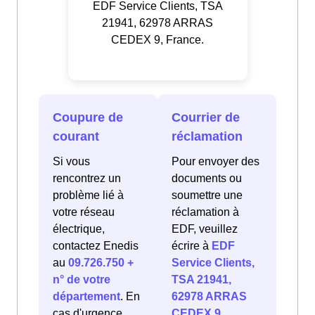
EDF Service Clients, TSA
21941, 62978 ARRAS
CEDEX 9, France.
Coupure de
Courrier de
courant
réclamation
Si vous
Pour envoyer des
rencontrez un
documents ou
problème lié à
soumettre une
votre réseau
réclamation à
électrique,
EDF, veuillez
contactez Enedis
écrire à
EDF
au
09.726.750 +
Service Clients,
n° de votre
TSA 21941,
département
. En
62978 ARRAS
cas d'urgence
CEDEX 9,