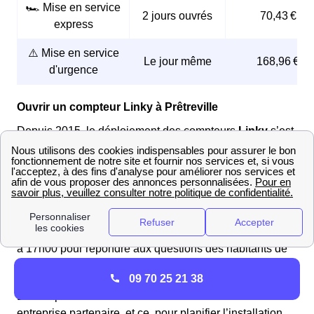
🏎️ Mise en service
2 jours ouvrés
70,43 €
express
⚠️ Mise en service
Le jour même
168,96 €
d'urgence
Ouvrir un compteur Linky à Prêtreville
Depuis 2015, le déploiement des compteurs
Linky
s’est
accéléré en France. Les Prêtrevilloises et les
Prêtrevillois peuvent désormais changer pour ce
compteur communicant. Pour faciliter l'installation de
son compteur
Linky
, le client le Prêtrevillois peut
téléphoner à Enedis au
09.70.83.19.70
et choisir le 2.
Ce service est disponible du lundi au vendredi de 08h00
à 17h00 pour répondre aux questions des habitants de
Prêtreville.
09 70 25 21 38
Enedis prendra contact avec le le Prêtrevillois via une
entreprise partenaire, et ce, pour planifier l’installation