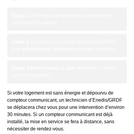
Étape 1
:
Choisissez un fournisseur d’énergie et
souscrivez un contrat.
Étape 2
: Le fournisseur contactera Enedis/GRDF
pour
programmer l’ouverture
de votre compteur.
Étape 3
:
Sélectionnez la date
de mise en service
qui vous convient.
Si votre logement est sans énergie et dépourvu de
compteur communicant, un technicien d’Enedis/GRDF
se déplacera chez vous pour une intervention d’environ
30 minutes. Si un compteur communicant est déjà
installé, la mise en service se fera à distance, sans
nécessiter de rendez-vous.