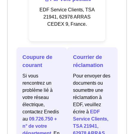
EDF Service Clients, TSA
21941, 62978 ARRAS
CEDEX 9, France.
Coupure de
Courrier de
courant
réclamation
Si vous
Pour envoyer des
rencontrez un
documents ou
problème lié à
soumettre une
votre réseau
réclamation à
électrique,
EDF, veuillez
contactez Enedis
écrire à
EDF
au
09.726.750 +
Service Clients,
n° de votre
TSA 21941,
département
. En
62978 ARRAS