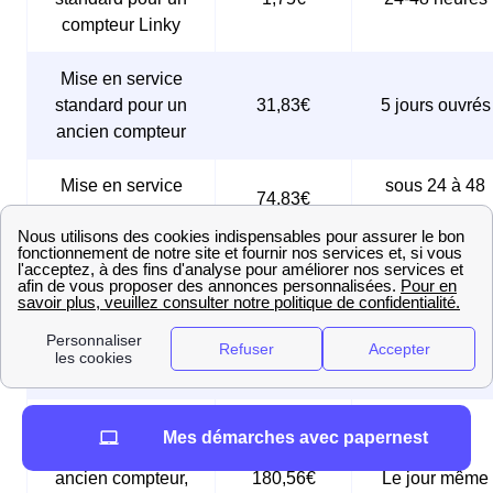
compteur Linky
Mise en service
standard pour un
31,83€
5 jours ouvrés
ancien compteur
Mise en service
sous 24 à 48
74,83€
express
heures
Mise en service
urgente pour un
compteur Linky,
61,25€
Le jour même
réalisée le jour
même
Mise en service
Mes démarches avec papernest
urgente pour un
ancien compteur,
180,56€
Le jour même