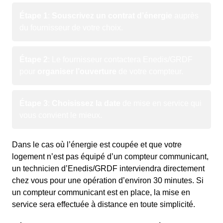
Étape 1
:
Souscrivez un contrat d’énergie
auprès
du fournisseur de votre choix.
Étape 2
: Le fournisseur contactera Enedis/GRDF
pour
organiser l’ouverture
de votre compteur.
Étape 3
:
Choisissez la date
de mise en service qui
vous convient le mieux.
Dans le cas où l’énergie est coupée et que votre
logement n’est pas équipé d’un compteur communicant,
un technicien d’Enedis/GRDF interviendra directement
chez vous pour une opération d’environ 30 minutes. Si
un compteur communicant est en place, la mise en
service sera effectuée à distance en toute simplicité.