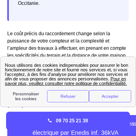
Occitanie.
Le coût précis du raccordement change selon la
puissance de votre compteur et la complexité et
l’ampleur des travaux à effectuer, en prenant en compte
les spécificités du terrain et la distance de votre maison
par rapport au réseau de distribution.
Pour vous donner une idée des prix, Enedis offre un
barème tarifaire pour les raccordements. Consultez les
tarifs dans le tableau ci-dessous pour savoir combien va
coûter le raccordement de votre maison à Puilaurens
(11140) :
09 70 25 21 38
Grille tarifaire pour un branchement au résea
électrique par Enedis inf. 36kVA