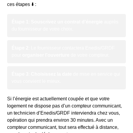
ces étapes ⬇️ :
Étape 1
:
Souscrivez un contrat d’énergie
auprès
du fournisseur de votre choix.
Étape 2
: Le fournisseur contactera Enedis/GRDF
pour
organiser l’ouverture
de votre compteur.
Étape 3
:
Choisissez la date
de mise en service qui
vous convient le mieux.
Si l’énergie est actuellement coupée et que votre
logement ne dispose pas d’un compteur communicant,
un technicien d’Enedis/GRDF interviendra chez vous,
opération qui prendra environ 30 minutes. Avec un
compteur communicant, tout sera effectué à distance,