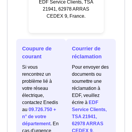
EDF Service Clients, TSA
21941, 62978 ARRAS
CEDEX 9, France.
Coupure de
Courrier de
courant
réclamation
Si vous
Pour envoyer des
rencontrez un
documents ou
problème lié à
soumettre une
votre réseau
réclamation à
électrique,
EDF, veuillez
contactez Enedis
écrire à
EDF
au
09.726.750 +
Service Clients,
n° de votre
TSA 21941,
département
. En
62978 ARRAS
cas d'urgence
CEDEX 9,