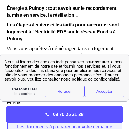
Énergie à Pulnoy : tout savoir sur le raccordement,
la mise en service, la résiliation...
Les étapes à suivre et les tarifs pour raccorder sont
logement à l'électricité EDF sur le réseau Enedis à
Pulnoy
Vous vous apprêtez à déménager dans un logement
neuf à Pulnoy ? Vous devrez alors déposer une
demande de raccordement auprès d’Enedis Meurthe-et-
Moselle.
Les Pulnéennes et les Pulnéens souhaitant
faire
raccorder leur logement
doivent déposer un dossier de
demande sur le site internet du gestionnaire de réseau,
Enedis.
09 70 25 21 38