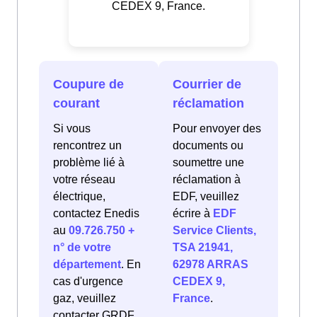
CEDEX 9, France.
Coupure de
Courrier de
courant
réclamation
Si vous
Pour envoyer des
rencontrez un
documents ou
problème lié à
soumettre une
votre réseau
réclamation à
électrique,
EDF, veuillez
contactez Enedis
écrire à
EDF
au
09.726.750 +
Service Clients,
n° de votre
TSA 21941,
département
. En
62978 ARRAS
cas d'urgence
CEDEX 9,
gaz, veuillez
France
.
contacter GRDF