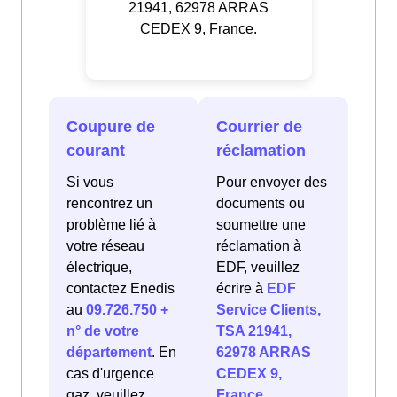
21941, 62978 ARRAS
CEDEX 9, France.
Coupure de
Courrier de
courant
réclamation
Si vous
Pour envoyer des
rencontrez un
documents ou
problème lié à
soumettre une
votre réseau
réclamation à
électrique,
EDF, veuillez
contactez Enedis
écrire à
EDF
au
09.726.750 +
Service Clients,
n° de votre
TSA 21941,
département
. En
62978 ARRAS
cas d'urgence
CEDEX 9,
gaz, veuillez
France
.