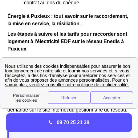
contrat au dos du chèque.
Énergie à Puxieux : tout savoir sur le raccordement,
la mise en service, la résiliation...
Les étapes à suivre et les tarifs pour raccorder sont
logement à l'électricité EDF sur le réseau Enedis à
Puxieux
Vous vous apprêtez à déménager dans un logement
neuf à Puxieux ? Vous devrez alors déposer une
demande de raccordement auprès d’Enedis Meurthe-et-
Moselle.
Les samedis et les habitants de Puxieux souhaitant
faire
raccorder leur logement
doivent déposer un dossier de
demande sur le site internet du gestionnaire de réseau,
Enedis.
09 70 25 21 38