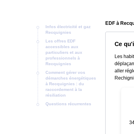
EDF à Recqu
Infos électricité et gaz
Recquignies
Les offres EDF
Ce qu'
accessibles aux
particuliers et aux
Les habit
professionnels à
déplaçant
Recquignies
aller rég
Comment gérer vos
Rechignie
démarches énergétiques
à Recquignies : du
raccordement à la
résiliation
Questions récurrentes
34