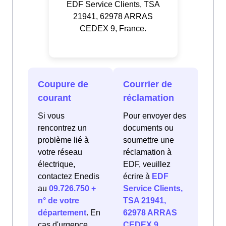
EDF Service Clients, TSA
21941, 62978 ARRAS
CEDEX 9, France.
Coupure de
Courrier de
courant
réclamation
Si vous
Pour envoyer des
rencontrez un
documents ou
problème lié à
soumettre une
votre réseau
réclamation à
électrique,
EDF, veuillez
contactez Enedis
écrire à
EDF
au
09.726.750 +
Service Clients,
n° de votre
TSA 21941,
département
. En
62978 ARRAS
cas d'urgence
CEDEX 9,