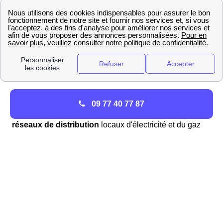
Quel est le rôle d'une ELD à Roucy ?
09 77 40 77 87
La mission d'une ELD est d'
entretenir et de gérer les
réseaux de distribution
locaux d'électricité et du gaz
sur un territoire désigné ainsi que de fournir l'offre de
gaz et d'électricité aux consommateurs fixés sur les tarifs
réglementés par l'état à la place des fournisseurs
traditionnel EDF ou Engie, anciennement GDF suez.
Les ELD représentent :
5% du territoire métropolitain