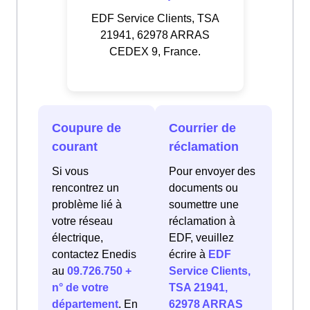
EDF Service Clients, TSA
21941, 62978 ARRAS
CEDEX 9, France.
Coupure de
Courrier de
courant
réclamation
Si vous
Pour envoyer des
rencontrez un
documents ou
problème lié à
soumettre une
votre réseau
réclamation à
électrique,
EDF, veuillez
contactez Enedis
écrire à
EDF
au
09.726.750 +
Service Clients,
n° de votre
TSA 21941,
département
. En
62978 ARRAS