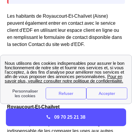
Les habitants de Royaucourt-Et-Chailvet (Aisne)
peuvent également entrer en contact avec le service
client d'EDF en utilisant leur espace client en ligne ou
en remplissant le formulaire de contact disponible dans
la section Contact du site web d'EDF.
En cas de problème lié au réseau électrique, veuillez
contacter le gestionnaire du réseau de distribution
Enedis (anciennement ERDF) au numéro gratuit
d'urgence pour le dépannage :
09.726.750 + n° de votre
département 2
. Enedis se chargera rapidement de toute
interruption de courant ou panne d'électricité.
Trouvez les meilleurs fournisseurs de gaz en 2025 à
Royaucourt-Et-Chailvet
Si vous souhaitez avoir une vue d'ensemble et vous
09 70 25 21 38
faire une opinion objective sur les offres de gaz, il est
indispensable de les comparer les unes aux autres.