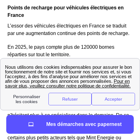
Points de recharge pour véhicules électriques en
France
L’essor des véhicules électriques en France se traduit
par une augmentation continue des points de recharge.
En 2025, le pays compte plus de 120000 bornes
réparties sur tout le territoire.
L'électricité verte à Saint Bernard Du Touvet
Vers quels fournisseurs se tourner pour souscrire une
offre d'électricité verte à Saint Bernard Du Touvet ?
Les Bernardins auront le choix, puisque la plupart des
fournisseurs d'énergie se mettent au vert, certains
n'hésitant plus à se spécialiser dans le domaine. De ce
fait, si les fournisseurs les plus importants tels que
Mes démarches avec papernest
TotalEnergies ou EDF proposent une offre verte,
certains plus petits acteurs tels que Mint Energie ou