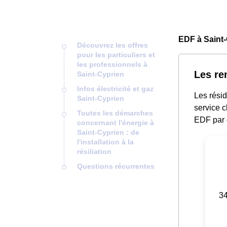
EDF à Saint-
Découvrez les offres
pour les particuliers et
les professionnels à
Les re
Saint-Cyprien
Infos électricité et gaz
Les rési
Saint-Cyprien
service c
Toutes les démarches
EDF par 
concernant l'énergie à
Saint-Cyprien : de
l'installation à la
résiliation
Questions récurrentes
34