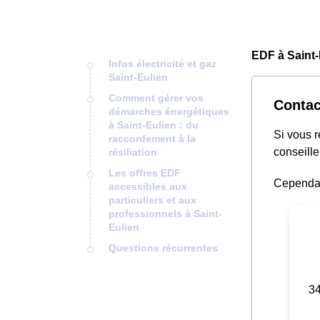
EDF à Saint-
Infos électricité et gaz
Saint-Eulien
Comment gérer vos
Contac
démarches énergétiques
à Saint-Eulien : du
Si vous 
raccordement à la
conseille
résiliation
Les offres EDF
Cependant
accessibles aux
particuliers et aux
professionnels à Saint-
Eulien
Questions récurrentes
34