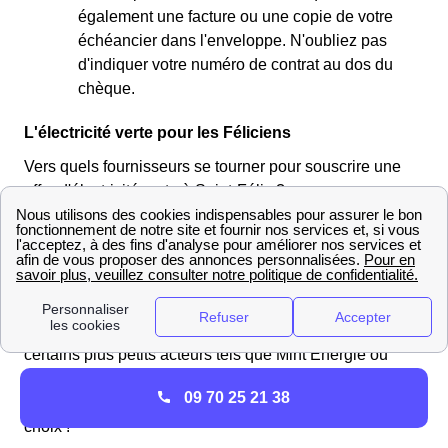
également une facture ou une copie de votre
échéancier dans l'enveloppe. N'oubliez pas
d'indiquer votre numéro de contrat au dos du
chèque.
L'électricité verte pour les Féliciens
Vers quels fournisseurs se tourner pour souscrire une
offre d'électricité verte à Saint-Félix ?
Les Féliciens auront le choix, puisque la plupart des
fournisseurs d'énergie se mettent au vert, certains
n'hésitant plus à se spécialiser dans le domaine. De ce
fait, si les fournisseurs les plus importants tels que
TotalEnergies ou EDF proposent une offre verte,
certains plus petits acteurs tels que Mint Energie ou
Ekwateur font de la fourniture en énergie verte une
09 70 25 21 38
priorité : en Nouvelle Aquitaine, vous aurez donc le
choix !