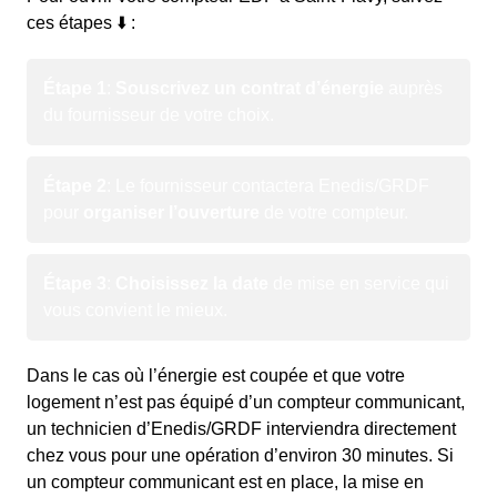
ces étapes ⬇️ :
Étape 1
:
Souscrivez un contrat d’énergie
auprès
du fournisseur de votre choix.
Étape 2
: Le fournisseur contactera Enedis/GRDF
pour
organiser l’ouverture
de votre compteur.
Étape 3
:
Choisissez la date
de mise en service qui
vous convient le mieux.
Dans le cas où l’énergie est coupée et que votre
logement n’est pas équipé d’un compteur communicant,
un technicien d’Enedis/GRDF interviendra directement
chez vous pour une opération d’environ 30 minutes. Si
un compteur communicant est en place, la mise en