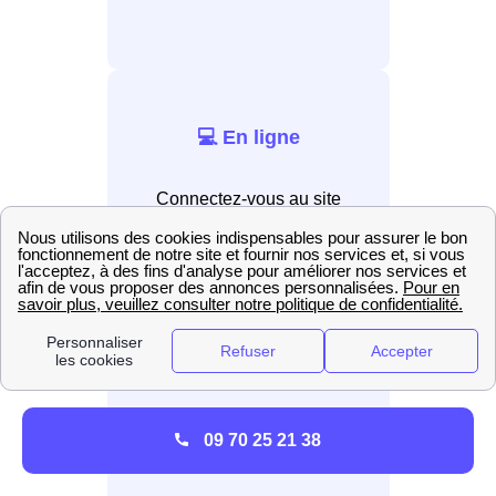
💻 En ligne
Connectez-vous au site
internet EDF.
📲 Par application
Installez l’application EDF &
09 70 25 21 38
Moi.