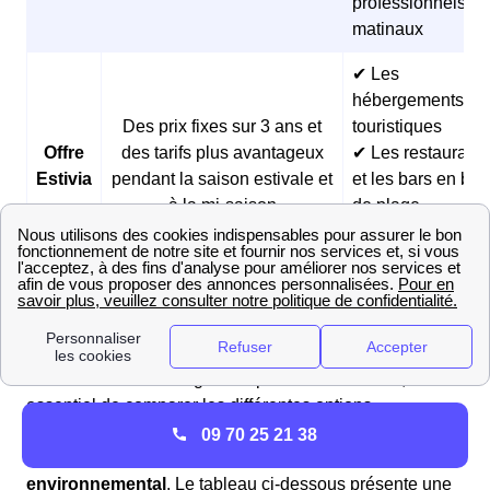
professionnels
matinaux
✔ Les
hébergements
Des prix fixes sur 3 ans et
touristiques
Offre
des tarifs plus avantageux
✔ Les restaurants
Estivia
pendant la saison estivale et
et les bars en bor
à la mi-saison
de plage
✔ Les activités
saisonnières d’ét
Comparateur des prix du gaz et avis en 2025 à Saint-
Genès-De-Fronsac
Pour choisir l'offre de gaz adaptée à vos besoins, il est
essentiel de comparer les différentes options
disponibles sur le marché. Ces offres diffèrent selon les
09 70 25 21 38
tarifs, les services inclus et leur impact
environnemental
. Le tableau ci-dessous présente une