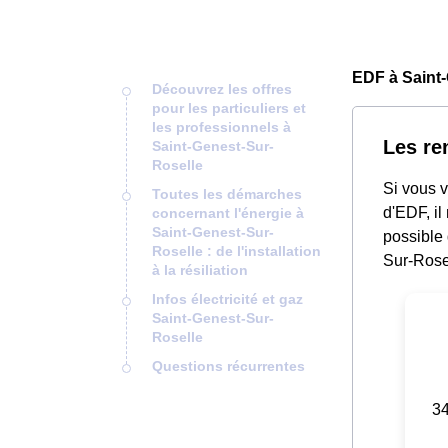
EDF à Saint-
Découvrez les offres
pour les particuliers et
les professionnels à
Les re
Saint-Genest-Sur-
Roselle
Si vous v
Toutes les démarches
d'EDF, il
concernant l'énergie à
Saint-Genest-Sur-
possible
Roselle : de l'installation
Sur-Rose
à la résiliation
Infos électricité et gaz
Saint-Genest-Sur-
Roselle
Questions récurrentes
34