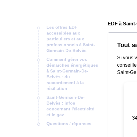
EDF à Saint
Les offres EDF
accessibles aux
particuliers et aux
Tout s
professionnels à Saint-
Germain-De-Belvès
Si vous 
Comment gérer vos
conseille
démarches énergétiques
à Saint-Germain-De-
Saint-Ger
Belvès : du
raccordement à la
résiliation
Saint-Germain-De-
Belvès : infos
concernant l'électricité
et le gaz
34
Questions / réponses