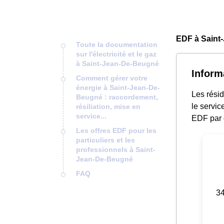
EDF à Saint
Toute la documentation
sur l'électricité et le gaz
à Saint-Jean-De-Beugné
Inform
Comment gérer votre
énergie à Saint-Jean-De-
Les rési
Beugné : raccordement,
le servic
résiliation, mise en
service...
EDF par 
Les offres EDF pour les
particuliers et les
professionnels à Saint-
Jean-De-Beugné
FAQ
34