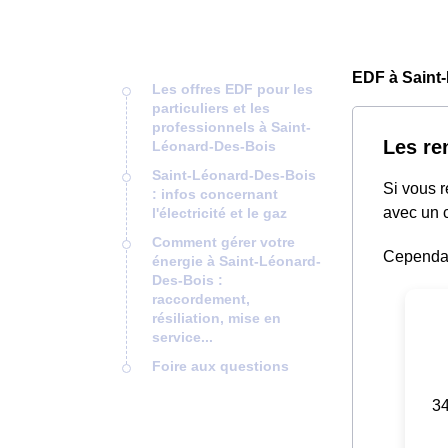
EDF à Saint
Les offres EDF pour les
particuliers et les
professionnels à Saint-
Les re
Léonard-Des-Bois
Saint-Léonard-Des-Bois
Si vous 
: infos concernant
avec un c
l'électricité et le gaz
Comment gérer votre
Cependant
énergie à Saint-Léonard-
Des-Bois :
raccordement,
résiliation, mise en
service...
Foire aux questions
34