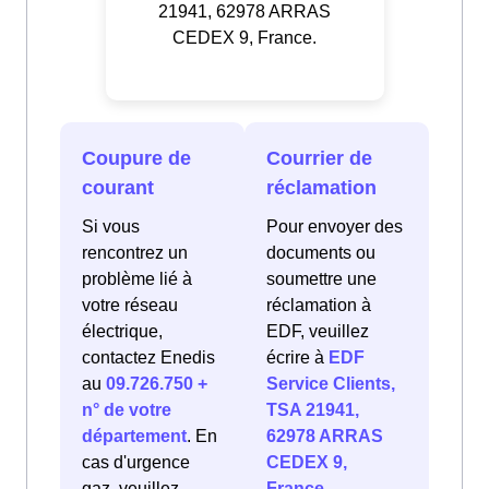
21941, 62978 ARRAS
CEDEX 9, France.
Coupure de
Courrier de
courant
réclamation
Si vous
Pour envoyer des
rencontrez un
documents ou
problème lié à
soumettre une
votre réseau
réclamation à
électrique,
EDF, veuillez
contactez Enedis
écrire à
EDF
au
09.726.750 +
Service Clients,
n° de votre
TSA 21941,
département
. En
62978 ARRAS
cas d'urgence
CEDEX 9,
gaz, veuillez
France
.