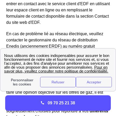
entrer en contact avec le service client d'EDF en utilisant
leur espace client en ligne ou en remplissant le
formulaire de contact disponible dans la section Contact
du site web d'EDF.
En cas de problème lié au réseau électrique, veuillez
contacter le gestionnaire du réseau de distribution
Enedis (anciennement ERDF) au numéro gratuit
d'urgence pour le dépannage :
09.726.750 + n° de votre
département 39
. Enedis se chargera rapidement de
toute interruption de courant ou panne d'électricité.
Trouvez les meilleurs fournisseurs de gaz en 2025 à
Saint-Lupicin
Si vous souhaitez avoir une vue d'ensemble et vous
faire une opinion objective sur les offres de gaz, il est
indispensable de les comparer les unes aux autres.
09 70 25 21 38
Plongez dans notre sélection d'offres de gaz
soigneusement choisies pour répondre à vos
différents