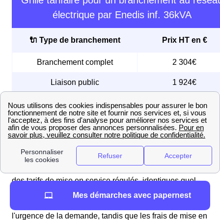
Grille tarifaire pour un branchement au résea
électrique par Enedis inf. 36kVA
🔌 Type de branchement
Prix HT en €
Branchement complet
2 304€
Liaison public
1 924€
Liaison privé
1 500€
Quels sont les délais et prix de la mise en service du
compteur EDF à Saint-Mexant ?
Les habitants de Saint-Mexant et les habitantes de
Saint-Mexant de Saint-Mexant (19330) sont soumis à
des tarifs de mise en service régulés, identiques quel
que soit leur fournisseur d'énergie. Les frais pour
Mes démarches avec papernest
l'activation de l'électricité sont payables à Enedis, selon
l'urgence de la demande, tandis que les frais de mise en