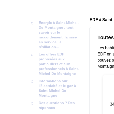
EDF à Saint
Énergie à Saint-Michel-
De-Montaigne : tout
savoir sur le
Toutes
raccordement, la mise
en service, la
résiliation...
Les habit
EDF en s
Les offres EDF
proposées aux
pouvez pl
particuliers et aux
Montaigno
professionnels à Saint-
Michel-De-Montaigne
Informations sur
l'électricité et le gaz à
Saint-Michel-De-
Montaigne
Des questions ? Des
34
réponses