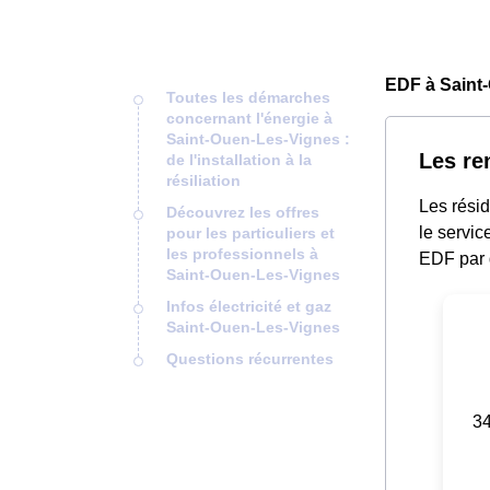
EDF à Saint
Toutes les démarches
concernant l'énergie à
Saint-Ouen-Les-Vignes :
Les re
de l'installation à la
résiliation
Les rési
Découvrez les offres
le servic
pour les particuliers et
les professionnels à
EDF par 
Saint-Ouen-Les-Vignes
Infos électricité et gaz
Saint-Ouen-Les-Vignes
Questions récurrentes
34