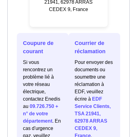
21941, 62978 ARRAS
CEDEX 9, France
Coupure de
Courrier de
courant
réclamation
Si vous
Pour envoyer des
rencontrez un
documents ou
problème lié à
soumettre une
votre réseau
réclamation à
électrique,
EDF, veuillez
contactez Enedis
écrire à
EDF
au
09.726.750 +
Service Clients,
n° de votre
TSA 21941,
département
. En
62978 ARRAS
cas d'urgence
CEDEX 9,
gaz, veuillez
France
.