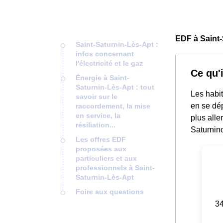
EDF à Saint-
Saint-Saturnin-Lès-Apt :
infos concernant
l'électricité et le gaz
Ce qu'
Énergie à Saint-
Saturnin-Lès-Apt : tout
Les habit
savoir sur le
en se dé
raccordement, la mise
en service, la
plus alle
résiliation...
Saturnino
Les offres EDF
proposées aux
particuliers et aux
professionnels à Saint-
Saturnin-Lès-Apt
Foire aux questions
34