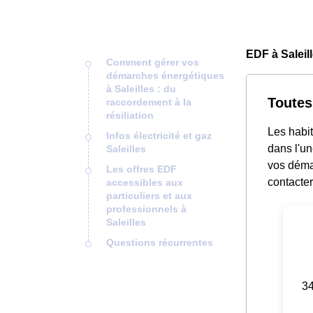
EDF à Saleil
Comment gérer vos
démarches énergétiques
à Saleilles : du
Toutes
raccordement à la
résiliation
Les habit
Infos électricité et gaz
dans l'un
Saleilles
vos démar
Les offres EDF
contacter
accessibles aux
particuliers et aux
professionnels à
Saleilles
Questions récurrentes
34