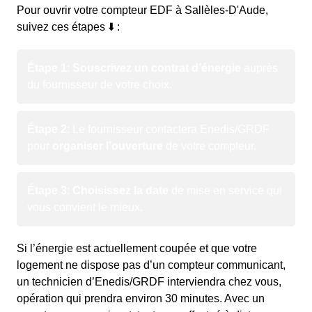
Pour ouvrir votre compteur EDF à Sallèles-D'Aude,
suivez ces étapes ⬇️ :
Étape 1
:
Souscrivez un contrat d’énergie
auprès
du fournisseur de votre choix.
Étape 2
: Le fournisseur contactera Enedis/GRDF
pour
organiser l’ouverture
de votre compteur.
Étape 3
:
Choisissez la date
de mise en service qui
vous convient le mieux.
Si l’énergie est actuellement coupée et que votre
logement ne dispose pas d’un compteur communicant,
un technicien d’Enedis/GRDF interviendra chez vous,
opération qui prendra environ 30 minutes. Avec un