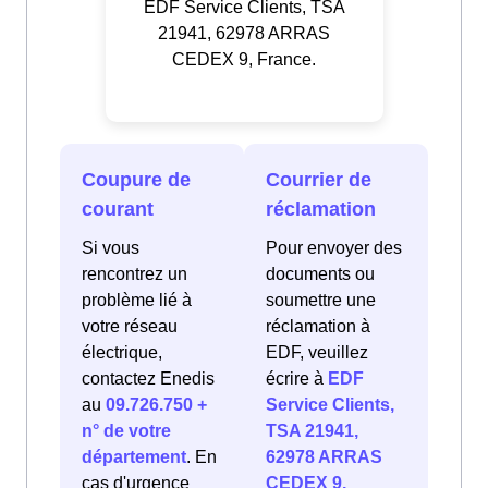
EDF Service Clients, TSA
21941, 62978 ARRAS
CEDEX 9, France.
Coupure de
Courrier de
courant
réclamation
Si vous
Pour envoyer des
rencontrez un
documents ou
problème lié à
soumettre une
votre réseau
réclamation à
électrique,
EDF, veuillez
contactez Enedis
écrire à
EDF
au
09.726.750 +
Service Clients,
n° de votre
TSA 21941,
département
. En
62978 ARRAS
cas d'urgence
CEDEX 9,