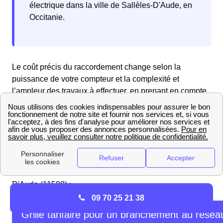
électrique dans la ville de Sallèles-D'Aude, en
Occitanie.
Le coût précis du raccordement change selon la
puissance de votre compteur et la complexité et
l’ampleur des travaux à effectuer, en prenant en compte
les spécificités du terrain et la distance de votre maison
par rapport au réseau de distribution.
Pour vous donner une idée des prix, Enedis offre un
barème tarifaire pour les raccordements. Consultez les
tarifs dans le tableau ci-dessous pour savoir combien va
coûter le raccordement de votre maison à Sallèles-
D'Aude (11590) :
09 70 25 21 38
Grille tarifaire pour un branchement au résea