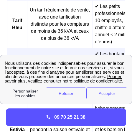
✔ Les petits
Un tarif réglementé de vente,
professionnels (<
avec une tarification
Tarif
10 employés,
distincte pour les compteurs
Bleu
chiffre d’affaires
de moins de 36 kVA et ceux
annuel < 2 millio
de plus de 36 kVA
d’euros)
✔ Les boulangeri
et les pâtisseries
Des prix fixes sur 3 ans et
Offre
✔ Les fermes
des tarifs réduits pendant les
Matina
✔ Les
heures creuses du matin
professionnels
matinaux
✔ Les
hébergements
Des prix fixes sur 3 ans et
touristiques
09 70 25 21 38
Offre
des tarifs plus avantageux
✔ Les restaurants
Estivia
pendant la saison estivale et
et les bars en bor