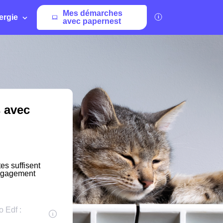
Mes démarches
ergie
avec papernest