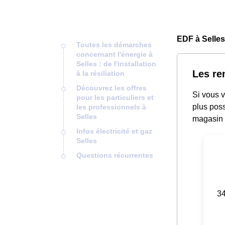
EDF à Selles
Toutes les démarches
concernant l'énergie à
Selles : de l'installation
Les re
à la résiliation
Découvrez les offres
Si vous v
pour les particuliers et
plus pos
les professionnels à
Selles
magasin 
Infos électricité et gaz
Selles
Questions récurrentes
34