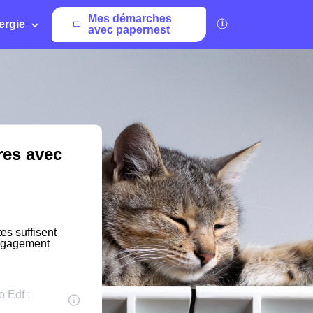
Mes démarches
ergie
avec papernest