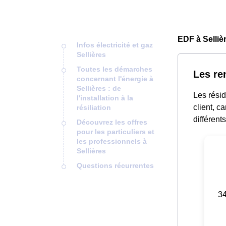
EDF à Selliè
Infos électricité et gaz
Sellières
Toutes les démarches
Les re
concernant l'énergie à
Sellières : de
Les rési
l'installation à la
client, c
résiliation
différent
Découvrez les offres
pour les particuliers et
les professionnels à
Sellières
Questions récurrentes
34