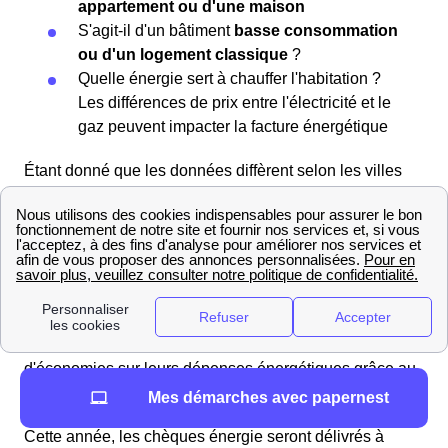
appartement ou d'une maison
S'agit-il d'un bâtiment
basse consommation
ou d'un logement classique
?
Quelle énergie sert à chauffer l'habitation ?
Les différences de prix entre l'électricité et le
gaz peuvent impacter la facture énergétique
Étant donné que les données diffèrent selon les villes
dans la région Grand Est, il peut être pertinent
d'
examiner les informations
de Sept-Saulx
en les
comparant à celles des
villes voisines
:
,
et
.
EDF et Chèques Énergie 2025 : Ce que vous devez
savoir à Sept-Saulx
Les résidents de Sept-Saulx peuvent bénéficier
d'économies sur leurs dépenses énergétiques grâce au
chèque énergie.
Mes démarches avec papernest
Cette année, les chèques énergie seront délivrés à