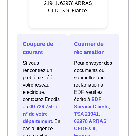
21941, 62978 ARRAS
CEDEX 9, France.
Coupure de
Courrier de
courant
réclamation
Si vous
Pour envoyer des
rencontrez un
documents ou
problème lié à
soumettre une
votre réseau
réclamation à
électrique,
EDF, veuillez
contactez Enedis
écrire à
EDF
au
09.726.750 +
Service Clients,
n° de votre
TSA 21941,
département
. En
62978 ARRAS
cas d'urgence
CEDEX 9,
gaz, veuillez
France
.