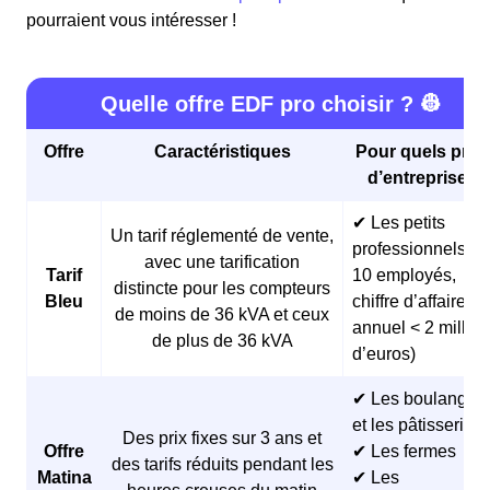
pourraient vous intéresser !
Quelle offre EDF pro choisir ? 👷
Offre
Caractéristiques
Pour quels profi
d’entreprises 
✔ Les petits
Un tarif réglementé de vente,
professionnels (<
avec une tarification
Tarif
10 employés,
distincte pour les compteurs
Bleu
chiffre d’affaires
de moins de 36 kVA et ceux
annuel < 2 millio
de plus de 36 kVA
d’euros)
✔ Les boulangeri
et les pâtisseries
Des prix fixes sur 3 ans et
Offre
✔ Les fermes
des tarifs réduits pendant les
Matina
✔ Les