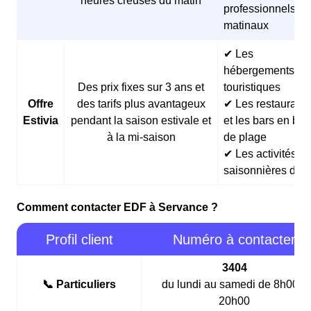
heures creuses du matin
professionnels
matinaux
✔ Les
hébergements
Des prix fixes sur 3 ans et
touristiques
Offre
des tarifs plus avantageux
✔ Les restaurants
Estivia
pendant la saison estivale et
et les bars en bor
à la mi-saison
de plage
✔ Les activités
saisonnières d’ét
Comment contacter EDF à Servance ?
Profil client
Numéro à contacter
3404
📞 Particuliers
du lundi au samedi de 8h00 à
20h00