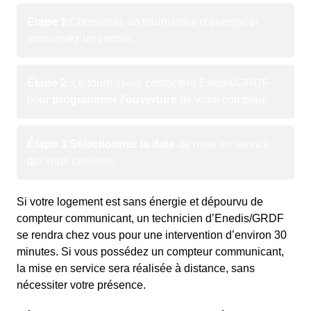
Étape 1
:
Choisissez un fournisseur d’énergie et
souscrivez un contrat.
Étape 2
: Le fournisseur contactera Enedis/GRDF
pour
programmer l’ouverture
de votre compteur.
Étape 3
:
Sélectionnez la date
de mise en service
qui vous convient.
Si votre logement est sans énergie et dépourvu de
compteur communicant, un technicien d’Enedis/GRDF
se rendra chez vous pour une intervention d’environ 30
minutes. Si vous possédez un compteur communicant,
la mise en service sera réalisée à distance, sans
nécessiter votre présence.