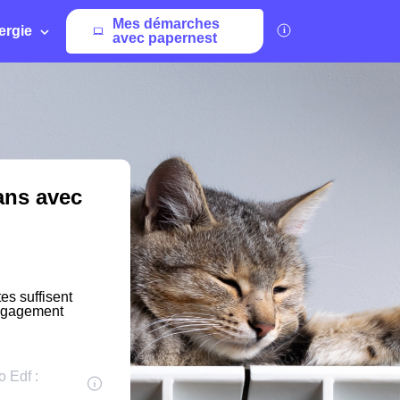
Mes démarches
ergie
avec papernest