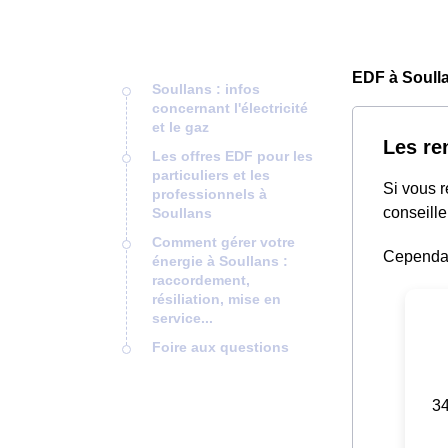
EDF à Soulla
Soullans : infos
concernant l'électricité
et le gaz
Les re
Les offres EDF pour les
particuliers et les
Si vous 
professionnels à
conseille
Soullans
Comment gérer votre
Cependant
énergie à Soullans :
raccordement,
résiliation, mise en
service...
Foire aux questions
34