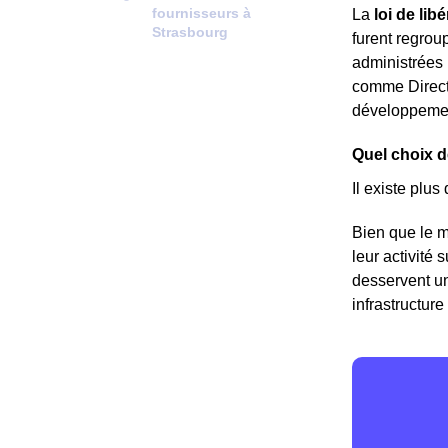
fournisseurs à
La
loi de li
Strasbourg
furent regrou
administrées 
comme Direct 
développeme
Quel choix d
Il existe plus
Bien que le m
leur activité 
desservent un
infrastructure