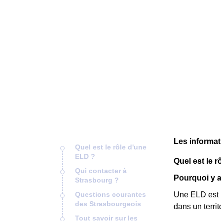
Les informat
Quel est le rôle d'une
ELD ?
Quel est le 
Qui contacter à
Pourquoi y a 
Strasbourg ?
Questions courantes
Une ELD est u
des Strasbourgeois
dans un terri
Tout savoir sur les