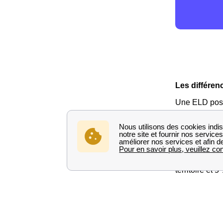
Les différen
Une ELD poss
fournir l
distribue
Les entrepris
territoire et
Le reste du m
anciennement
distribuent p