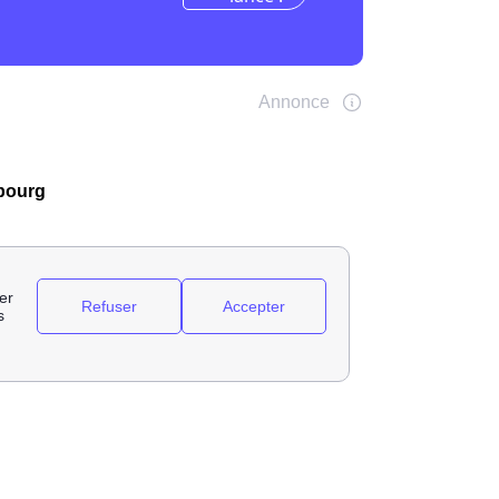
sbourg
ommateurs directs dans sa zone d'activité.
ctricité.
 de français en énergie ainsi que 5% du
rs d'énergie classiques tel que Enedis,
population restante en énergie. Ils