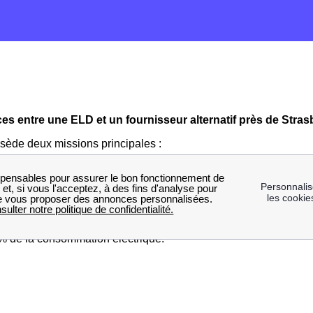
ces entre une ELD et un fournisseur alternatif près de Stra
ède deux missions principales :
'offre énergétique
que ce soit l'électricité ou le gaz à ses cons
r et entretenir les réseaux
de distribution locaux de gaz et d'éle
es locales de distribution ou ELD fournissent plus de 7 millions
 5 % de la consommation électrique.
arché énergétique est occupé par les distributeurs et fournisseu
 ERDF, Engie, EDF ou GRDF qui approvisionnent les 95% de la 
uis commercialisent gaz et électricité aux consommateurs.