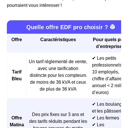
pourraient vous intéresser !
Quelle offre EDF pro choisir ? 👷
Offre
Caractéristiques
Pour quels profi
d’entreprises 
✔ Les petits
Un tarif réglementé de vente,
professionnels (<
avec une tarification
Tarif
10 employés,
distincte pour les compteurs
Bleu
chiffre d’affaires
de moins de 36 kVA et ceux
annuel < 2 millio
de plus de 36 kVA
d’euros)
✔ Les boulangeri
et les pâtisseries
Des prix fixes sur 3 ans et
Offre
✔ Les fermes
des tarifs réduits pendant les
Matina
✔ Les