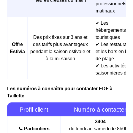
heures creuses du matin
professionnels
matinaux
✔ Les
hébergements
Des prix fixes sur 3 ans et
touristiques
Offre
des tarifs plus avantageux
✔ Les restaurants
Estivia
pendant la saison estivale et
et les bars en bor
à la mi-saison
de plage
✔ Les activités
saisonnières d’ét
Les numéros à connaître pour contacter EDF à
Taillette
Profil client
Numéro à contacter
3404
📞 Particuliers
du lundi au samedi de 8h00 à