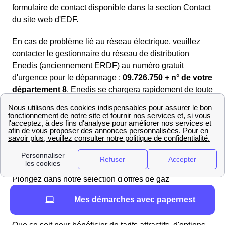
formulaire de contact disponible dans la section Contact
du site web d'EDF.
En cas de problème lié au réseau électrique, veuillez
contacter le gestionnaire du réseau de distribution
Enedis (anciennement ERDF) au numéro gratuit
d'urgence pour le dépannage :
09.726.750 + n° de votre
département 8
. Enedis se chargera rapidement de toute
interruption de courant ou panne d'électricité.
Trouvez les meilleurs fournisseurs de gaz en 2025 à
Taillette
Si vous souhaitez avoir une vue d'ensemble et vous
faire une opinion objective sur les offres de gaz, il est
indispensable de les comparer les unes aux autres.
Plongez dans notre sélection d'offres de gaz
soigneusement choisies pour répondre à vos
différents
Mes démarches avec papernest
besoins énergétiques.