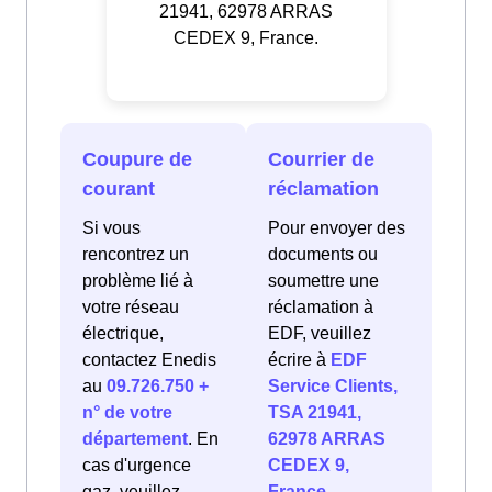
21941, 62978 ARRAS
CEDEX 9, France.
Coupure de
Courrier de
courant
réclamation
Si vous
Pour envoyer des
rencontrez un
documents ou
problème lié à
soumettre une
votre réseau
réclamation à
électrique,
EDF, veuillez
contactez Enedis
écrire à
EDF
au
09.726.750 +
Service Clients,
n° de votre
TSA 21941,
département
. En
62978 ARRAS
cas d'urgence
CEDEX 9,
gaz, veuillez
France
.