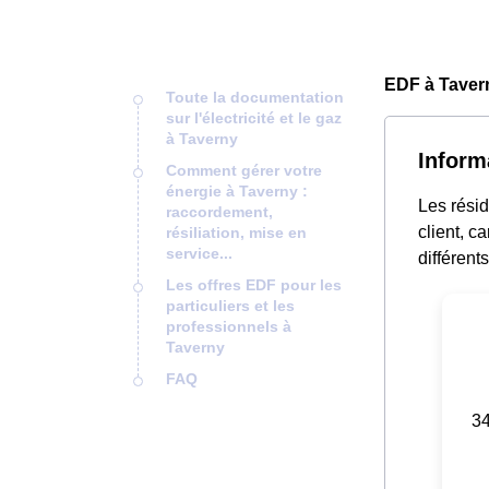
EDF à Taver
Toute la documentation
sur l'électricité et le gaz
à Taverny
Inform
Comment gérer votre
énergie à Taverny :
Les rési
raccordement,
client, c
résiliation, mise en
service...
différent
Les offres EDF pour les
particuliers et les
professionnels à
Taverny
FAQ
34