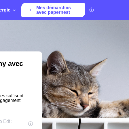
Mes démarches
ergie
avec papernest