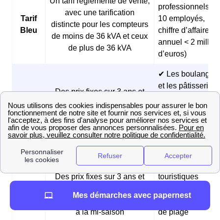
Un tarif réglementé de vente,
professionnels (<
avec une tarification
Tarif
10 employés,
distincte pour les compteurs
Bleu
chiffre d’affaires
de moins de 36 kVA et ceux
annuel < 2 millio
de plus de 36 kVA
d’euros)
✔ Les boulangeri
et les pâtisseries
Des prix fixes sur 3 ans et
Offre
✔ Les fermes
des tarifs réduits pendant les
Matina
✔ Les
heures creuses du matin
professionnels
matinaux
✔ Les
hébergements
Des prix fixes sur 3 ans et
touristiques
Offre
des tarifs plus avantageux
✔ Les restaurants
Mes démarches avec papernest
Estivia
pendant la saison estivale et
et les bars en bor
à la mi-saison
de plage