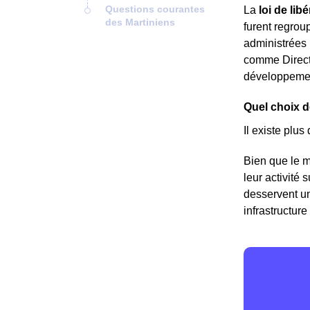
Questions courantes
La
loi de li
des Martiniens
furent regrou
administrées 
comme Direct 
développeme
Quel choix d
Il existe plus
Bien que le m
leur activité 
desservent un
infrastructure