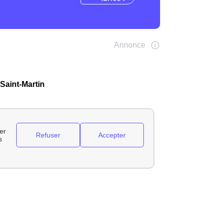
-Saint-Martin
ommateurs directs dans sa zone d'activité.
ctricité.
 de français en énergie ainsi que 5% du
rs d'énergie classiques tel que Enedis,
population restante en énergie. Ils