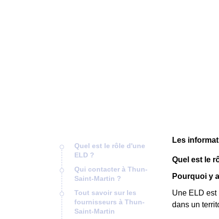
Les informat
Quel est le rôle d'une
ELD ?
Quel est le 
Qui contacter à Thun-
Pourquoi y a 
Saint-Martin ?
Tout savoir sur les
Une ELD est u
fournisseurs à Thun-
dans un terri
Saint-Martin