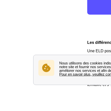
Les différen
Une ELD poss
fournir l
distribue
Les entrepris
territoire et
Le reste du m
anciennement
distribuent p