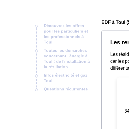
EDF à Toul (
Découvrez les offres
pour les particuliers et
les professionnels à
Les re
Toul
Toutes les démarches
Les résid
concernant l'énergie à
car les p
Toul : de l'installation à
la résiliation
différent
Infos électricité et gaz
Toul
Questions récurrentes
34