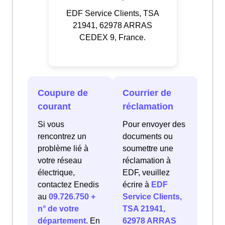
EDF Service Clients, TSA
21941, 62978 ARRAS
CEDEX 9, France.
Coupure de
Courrier de
courant
réclamation
Si vous
Pour envoyer des
rencontrez un
documents ou
problème lié à
soumettre une
votre réseau
réclamation à
électrique,
EDF, veuillez
contactez Enedis
écrire à
EDF
au
09.726.750 +
Service Clients,
n° de votre
TSA 21941,
département
. En
62978 ARRAS