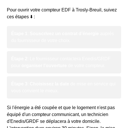
Pour ouvrir votre compteur EDF à Trosly-Breuil, suivez
ces étapes ⬇️ :
Étape 1
:
Souscrivez un contrat d’énergie
auprès
du fournisseur de votre choix.
Étape 2
: Le fournisseur contactera Enedis/GRDF
pour
organiser l’ouverture
de votre compteur.
Étape 3
:
Choisissez la date
de mise en service qui
vous convient le mieux.
Si l'énergie a été coupée et que le logement n'est pas
équipé d'un compteur communicant, un technicien
d'Enedis/GRDF se déplacera à votre domicile.