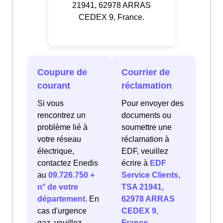
21941, 62978 ARRAS
CEDEX 9, France.
Coupure de
Courrier de
courant
réclamation
Si vous
Pour envoyer des
rencontrez un
documents ou
problème lié à
soumettre une
votre réseau
réclamation à
électrique,
EDF, veuillez
contactez Enedis
écrire à
EDF
au
09.726.750 +
Service Clients,
n° de votre
TSA 21941,
département
. En
62978 ARRAS
cas d'urgence
CEDEX 9,
gaz, veuillez
France
.