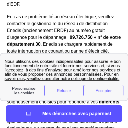
d'EDF.
En cas de problème lié au réseau électrique, veuillez
contacter le gestionnaire du réseau de distribution
Enedis (anciennement ERDF) au numéro gratuit
d'urgence pour le dépannage :
09.726.750 + n° de votre
département 30
. Enedis se chargera rapidement de
toute interruption de courant ou panne d'électricité.
Trouvez les meilleurs fournisseurs de gaz en 2025 à
Uzès
Si vous souhaitez avoir une vue d'ensemble et vous
faire une opinion objective sur les offres de gaz, il est
indispensable de les comparer les unes aux autres.
Plongez dans notre sélection d'offres de gaz
soigneusement choisies pour répondre à vos
différents
besoins énergétiques.
Mes démarches avec papernest
Que ce soit pour bénéficier de tarifs attractifs, d'options