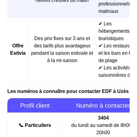
heures creuses du matin
professionnels
matinaux
✔ Les
hébergements
Des prix fixes sur 3 ans et
touristiques
Offre
des tarifs plus avantageux
✔ Les restaurants
Estivia
pendant la saison estivale et
et les bars en bor
à la mi-saison
de plage
✔ Les activités
saisonnières d’ét
Les numéros à connaître pour contacter EDF à Uzès
Profil client
Numéro à contacter
3404
📞 Particuliers
du lundi au samedi de 8h00 à
20h00