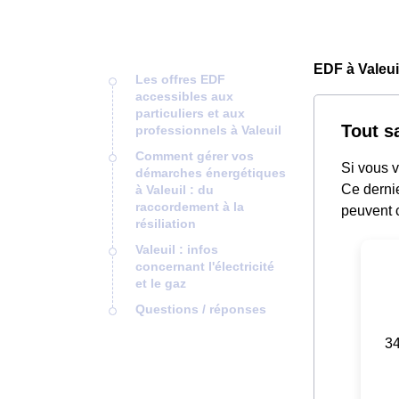
EDF à Valeui
Les offres EDF
accessibles aux
particuliers et aux
Tout s
professionnels à Valeuil
Comment gérer vos
Si vous 
démarches énergétiques
Ce dernie
à Valeuil : du
raccordement à la
peuvent c
résiliation
Valeuil : infos
concernant l'électricité
et le gaz
Questions / réponses
34