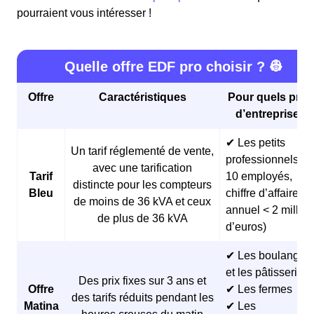
pourraient vous intéresser !
Quelle offre EDF pro choisir ? 👷
Offre
Caractéristiques
Pour quels profi
d’entreprises 
✔ Les petits
Un tarif réglementé de vente,
professionnels (<
avec une tarification
Tarif
10 employés,
distincte pour les compteurs
Bleu
chiffre d’affaires
de moins de 36 kVA et ceux
annuel < 2 millio
de plus de 36 kVA
d’euros)
✔ Les boulangeri
et les pâtisseries
Des prix fixes sur 3 ans et
Offre
✔ Les fermes
des tarifs réduits pendant les
Matina
✔ Les