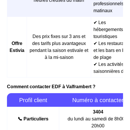
heures creuses du matin
professionnels
matinaux
✔ Les
hébergements
Des prix fixes sur 3 ans et
touristiques
Offre
des tarifs plus avantageux
✔ Les restaurants
Estivia
pendant la saison estivale et
et les bars en bor
à la mi-saison
de plage
✔ Les activités
saisonnières d’ét
Comment contacter EDF à Valframbert ?
Profil client
Numéro à contacter
3404
📞 Particuliers
du lundi au samedi de 8h00 à
20h00