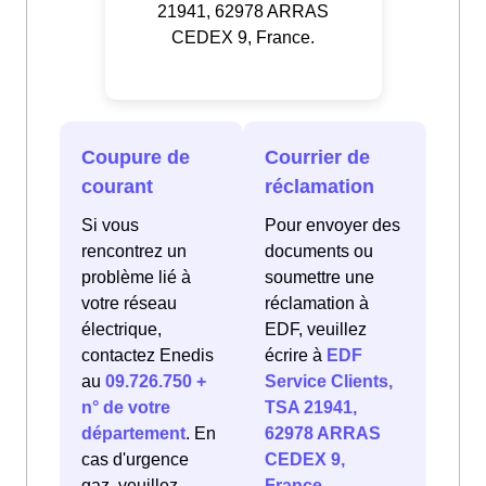
21941, 62978 ARRAS
CEDEX 9, France.
Coupure de
Courrier de
courant
réclamation
Si vous
Pour envoyer des
rencontrez un
documents ou
problème lié à
soumettre une
votre réseau
réclamation à
électrique,
EDF, veuillez
contactez Enedis
écrire à
EDF
au
09.726.750 +
Service Clients,
n° de votre
TSA 21941,
département
. En
62978 ARRAS
cas d'urgence
CEDEX 9,
gaz, veuillez
France
.